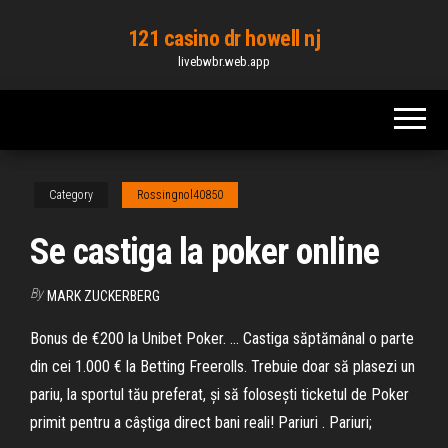
Skip
121 casino dr howell nj
to
livebwbr.web.app
the
content
Category
Rossingnol40850
Se castiga la poker online
By
MARK ZUCKERBERG
Bonus de €200 la Unibet Poker. ... Castiga săptămânal o parte
din cei 1.000 € la Betting Freerolls. Trebuie doar să plasezi un
pariu, la sportul tău preferat, și să folosești ticketul de Poker
primit pentru a câștiga direct bani reali! Pariuri . Pariuri;