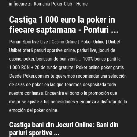
în fiecare zi. Romania Poker Club - Home
Castiga
1 000 euro
la
poker
in
fiecare saptamana - Ponturi ...
Pariuri Sportive Live | Casino Online | Poker Online | Unibet
Unibet oferă pariuri sportive online, pariuri live, jocuri de
casino, poker, bonusuri de bun venit, ... 100% bonus până la
1.000 RON + 20 de runde gratuite! Poker online poker gratis
Desde Poker.com.es te queremos recomendar una selección
de salas de poker en las que tenemos despositada toda
nuestra confianza. Encuentra el bono o la promoción que
mejor se ajuste a tus necesidades y empieza a disfrutar de la
emoción del poker online.
Castiga
bani din Jocuri
Online
: Bani din
pariuri sportive ...