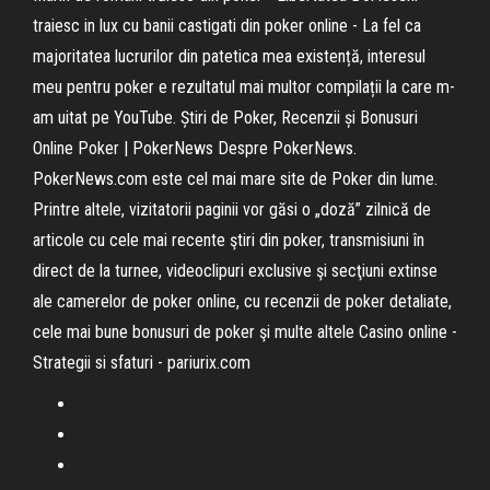
traiesc in lux cu banii castigati din poker online - La fel ca
majoritatea lucrurilor din patetica mea existență, interesul
meu pentru poker e rezultatul mai multor compilații la care m-
am uitat pe YouTube. Știri de Poker, Recenzii și Bonusuri
Online Poker | PokerNews Despre PokerNews.
PokerNews.com este cel mai mare site de Poker din lume.
Printre altele, vizitatorii paginii vor găsi o „doză” zilnică de
articole cu cele mai recente ştiri din poker, transmisiuni în
direct de la turnee, videoclipuri exclusive şi secţiuni extinse
ale camerelor de poker online, cu recenzii de poker detaliate,
cele mai bune bonusuri de poker şi multe altele Casino online -
Strategii si sfaturi - pariurix.com